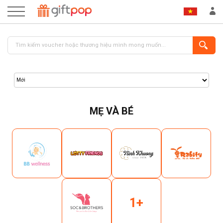
MẸ VÀ BÉ
ĐĂNG NHẬP
ĐĂNG KÝ
1+