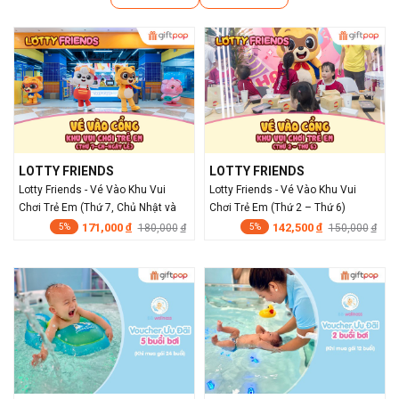
LOTTY FRIENDS
LOTTY FRIENDS
Lotty Friends - Vé Vào Khu Vui
Lotty Friends - Vé Vào Khu Vui
Chơi Trẻ Em (Thứ 7, Chủ Nhật và
Chơi Trẻ Em (Thứ 2 – Thứ 6)
Ngày Lễ)
171,000
142,500
đ
180,000
đ
150,000
đ
đ
5%
5%